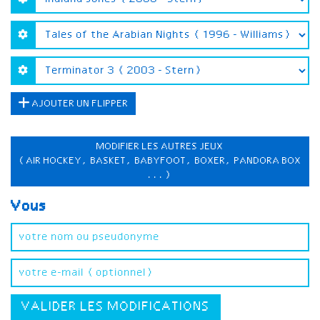
AJOUTER UN FLIPPER
MODIFIER LES AUTRES JEUX
(AIR HOCKEY, BASKET, BABYFOOT, BOXER, PANDORA BOX
...)
Vous
VALIDER LES MODIFICATIONS