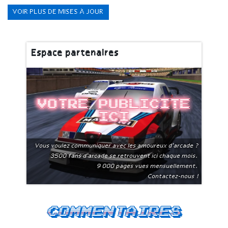
VOIR PLUS DE MISES À JOUR
Espace partenaires
Votre publicite
ici
Vous voulez communiquer avec les amoureux d'arcade ?
3500 fans d'arcade se retrouvent ici chaque mois.
9 000 pages vues mensuellement.
Contactez-nous !
Commentaires