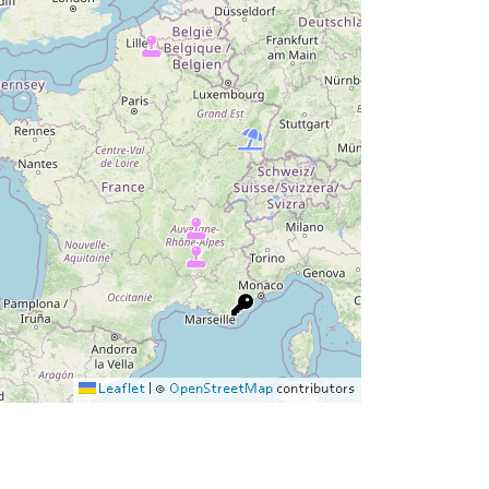
Leaflet
|
©
OpenStreetMap
contributors