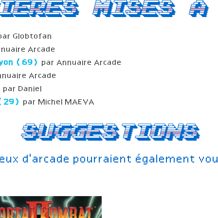
ieres mises a
par Globtofan
nuaire Arcade
 Lyon (69)
par Annuaire Arcade
nnuaire Arcade
)
par Daniel
 (29)
par Michel MAEVA
Suggestions
jeux d'arcade pourraient également vou