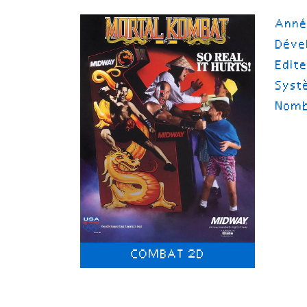
Ann
Déve
Edit
Syst
Nomb
COMBAT 2D