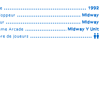
ée
1992
loppeur
Midway
eur
Midway
ème Arcade
Midway Y Unit
re de joueurs