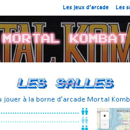
Les jeux d’arcade
Les s
Mortal Kombat
Les salles
 jouer à la borne d'arcade Mortal Kom
+
−