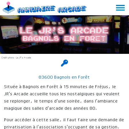
Skip
Annuaire
Arcade
to
content
Le JR’s Arcade
Bagnols en Foret
Crédit photo : Le JR’s Arcade
83600 Bagnols en Forêt
Située à Bagnols en Forêt à 15 minutes de Fréjus, le
JR's Arcade accueille tous les nostalgiques qui veulent
se replonger, le temps d'une soirée, dans l'ambiance
magique des salles d'arcade des années 80.
Pour accéder à cette salle, il faut faire une demande de
privatisation à l'association s'occupant de sa gestion.