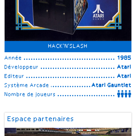
HACK'N'SLASH
Année
1985
Développeur
Atari
Editeur
Atari
Système Arcade
Atari Gauntlet
Nombre de joueurs
Espace partenaires