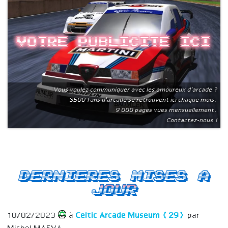
Votre publicite ici
Vous voulez communiquer avec les amoureux d'arcade ?
3500 fans d'arcade se retrouvent ici chaque mois.
9 000 pages vues mensuellement.
Contactez-nous !
Dernieres mises a
jour
10/02/2023
à
Celtic Arcade Museum (29)
par