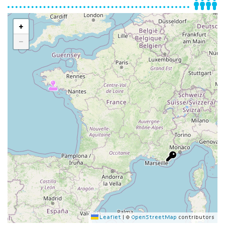
+
−
Leaflet
|
©
OpenStreetMap
contributors