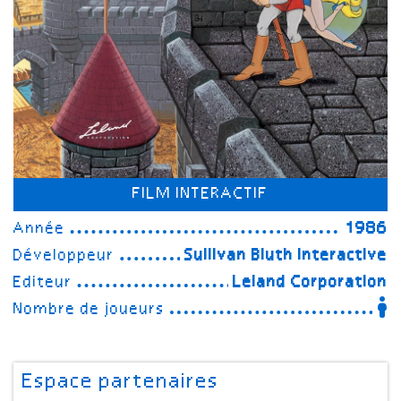
FILM INTERACTIF
Année
1986
Développeur
Sullivan Bluth Interactive
Editeur
Leland Corporation
Nombre de joueurs
Espace partenaires