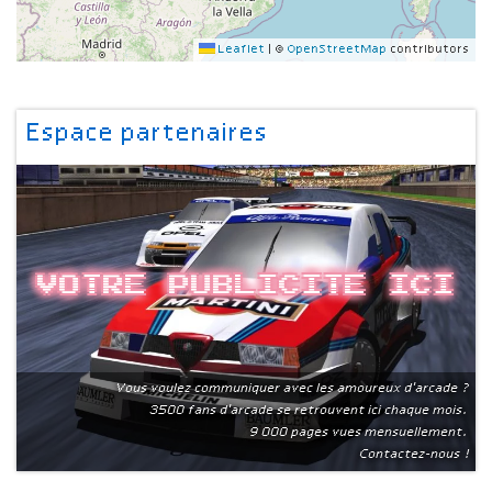
Leaflet
|
©
OpenStreetMap
contributors
Espace partenaires
Votre publicite ici
Vous voulez communiquer avec les amoureux d'arcade ?
3500 fans d'arcade se retrouvent ici chaque mois.
9 000 pages vues mensuellement.
Contactez-nous !