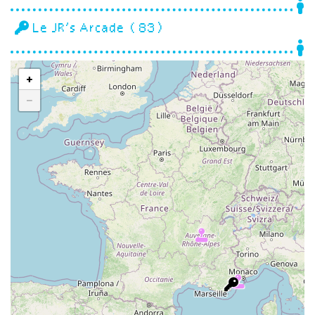
Le JR’s Arcade (83)
+
−