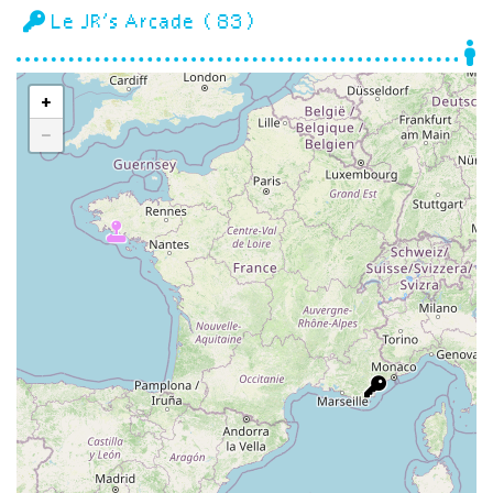
Le JR’s Arcade (83)
+
−