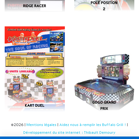
POLE POSITION
RIDGE RACER
2
GOGO GRAND
KART DUEL
PRIX
©2026 |
Mentions légales
|
Aidez nous à remplir les Buffalo Grill !
|
Développement du site internet : Thibault Demoury