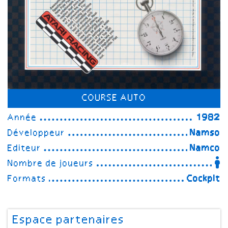
COURSE AUTO
Année
1982
Développeur
Namso
Editeur
Namco
Nombre de joueurs
Formats
Cockpit
Espace partenaires