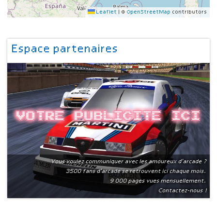
Leaflet
|
©
OpenStreetMap
contributors
Espace partenaires
Votre publicite ici
Vous voulez communiquer avec les amoureux d'arcade ?
3500 fans d'arcade se retrouvent ici chaque mois.
9 000 pages vues mensuellement.
Contactez-nous !