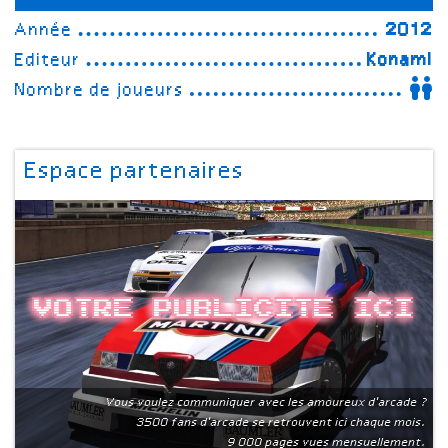
Année
2012
Editeur
Konami
Nombre de joueurs
Espace partenaires
Votre publicite ici
Vous voulez communiquer avec les amoureux d'arcade ?
3500 fans d'arcade se retrouvent ici chaque mois.
9 000 pages vues mensuellement.