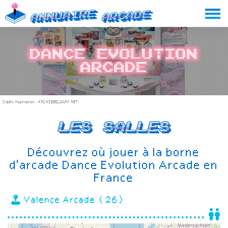
Skip
Annuaire
Arcade
to
content
Dance Evolution
Arcade
Crédit illustration :
ARCADEBELGIUM.NET
Les salles
Découvrez où jouer à la borne
d'arcade Dance Evolution Arcade en
France
Valence Arcade (26)