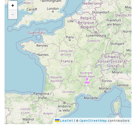
+
−
Leaflet
|
©
OpenStreetMap
contributors