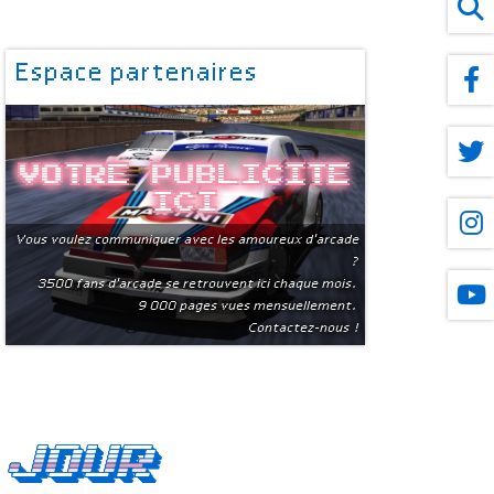
Espace partenaires
Votre publicite
ici
Vous voulez communiquer avec les amoureux d'arcade
?
3500 fans d'arcade se retrouvent ici chaque mois.
9 000 pages vues mensuellement.
Contactez-nous !
 jour