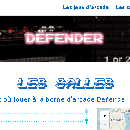
Les jeux d’arcade
Les s
Defender
Les salles
 où jouer à la borne d'arcade Defender
+
−