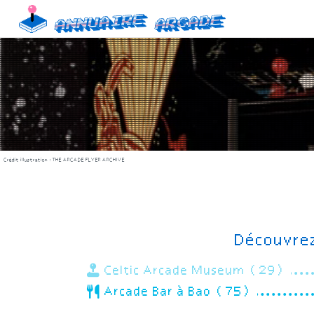
Skip
Annuaire
Arcade
to
content
Crédit illustration :
THE ARCADE FLYER ARCHIVE
Découvrez
Celtic Arcade Museum (29)
Arcade Bar à Bao (75)