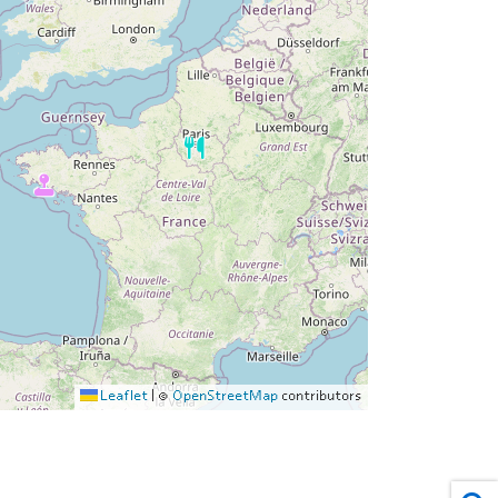
Leaflet
|
©
OpenStreetMap
contributors