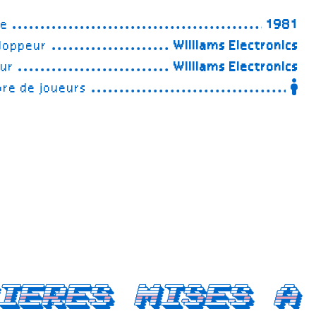
ée
1981
loppeur
Williams Electronics
eur
Williams Electronics
re de joueurs
ieres mises a