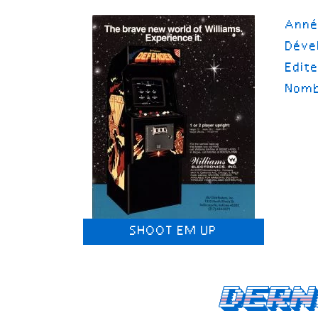
Ann
Déve
Edit
Nomb
SHOOT EM UP
Dern