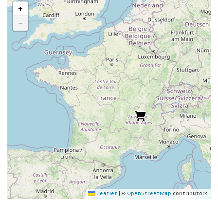
+
−
Leaflet
|
©
OpenStreetMap
contributors