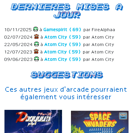
Dernieres mises a
jour
10/11/2025
à
Gamespirit (69)
par FireAlphaa
02/07/2024
à
Atom City (59)
par Atom City
22/05/2024
à
Atom City (59)
par Atom City
12/07/2023
à
Atom City (59)
par Atom City
09/06/2023
à
Atom City (59)
par Atom City
Suggestions
Ces autres jeux d'arcade pourraient
également vous intéresser