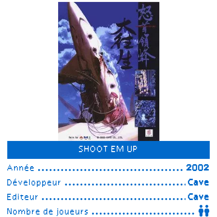
SHOOT EM UP
Année
2002
Développeur
Cave
Editeur
Cave
Nombre de joueurs