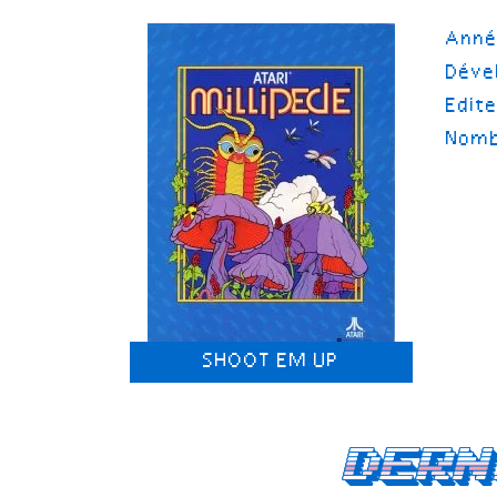
Ann
Déve
Edit
Nomb
SHOOT EM UP
Dern