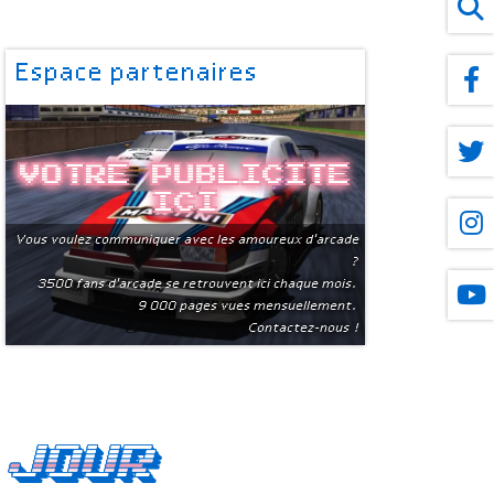
Espace partenaires
Votre publicite
ici
Vous voulez communiquer avec les amoureux d'arcade
?
3500 fans d'arcade se retrouvent ici chaque mois.
9 000 pages vues mensuellement.
Contactez-nous !
 jour