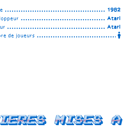
ée
1982
loppeur
Atari
eur
Atari
re de joueurs
ieres mises a