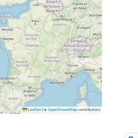
Leaflet
|
©
OpenStreetMap
contributors