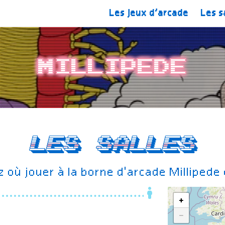
Les jeux d’arcade
Les s
Millipede
Les salles
 où jouer à la borne d'arcade Millipede
+
−