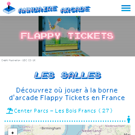
Skip
Annuaire
Arcade
to
content
Flappy Tickets
Crédit illustration :
UDC.CO.UK
Les salles
Découvrez où jouer à la borne
d'arcade Flappy Tickets en France
Center Parcs – Les Bois Francs (27)
+