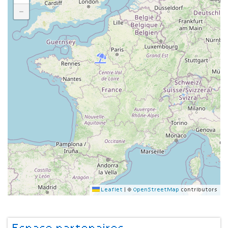
−
Leaflet
|
©
OpenStreetMap
contributors