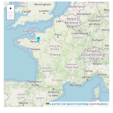
+
−
Leaflet
|
©
OpenStreetMap
contributors