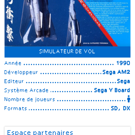
SIMULATEUR DE VOL
Année
1990
Développeur
Sega AM2
Editeur
Sega
Système Arcade
Sega Y Board
Nombre de joueurs
Formats
SD, DX
Espace partenaires