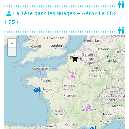
La Tête dans les Nuages – Aéroville CDG
(95)
+
−