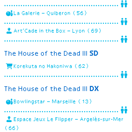
La Galerie – Quiberon (56)
Art’Cade in the Box – Lyon (69)
The House of the Dead III
SD
Korekuta no Hakoniwa (62)
The House of the Dead III
DX
Bowlingstar – Marseille (13)
Espace Jeux Le Flipper – Argelès-sur-Mer
(66)