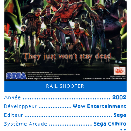
RAIL SHOOTER
Année
2002
Développeur
Wow Entertainment
Editeur
Sega
Système Arcade
Sega Chihiro