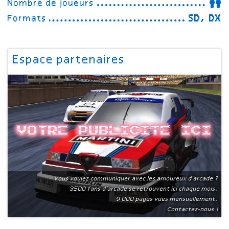
Nombre de joueurs
Formats
SD, DX
Espace partenaires
Votre publicite ici
Vous voulez communiquer avec les amoureux d'arcade ?
3500 fans d'arcade se retrouvent ici chaque mois.
9 000 pages vues mensuellement.
Contactez-nous !