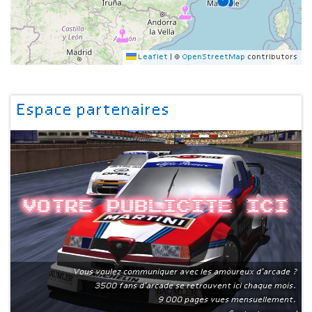
Leaflet
|
©
OpenStreetMap
contributors
Espace partenaires
Votre publicite ici
Vous voulez communiquer avec les amoureux d'arcade ?
3500 fans d'arcade se retrouvent ici chaque mois.
9 000 pages vues mensuellement.