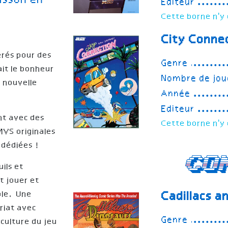
isson en
Editeur
Cette borne n'y 
City Conne
érés pour des
Genre
ait le bonheur
Nombre de jou
a nouvelle
Année
Editeur
nt avec des
Cette borne n'y 
VS originales
 dédiées !
Co
uils et
t jouer et
ole. Une
Cadillacs a
riat avec
Genre
culture du jeu