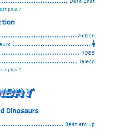
Data East
est plus ?
ction
Action
eurs
1985
Jaleco
est plus ?
mbat
nd Dinosaurs
Beat em Up