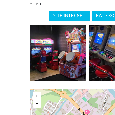
vidéo.
SITE INTERNET
FACEBO
+
−