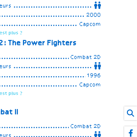
eurs
2000
Capcom
est plus ?
: The Power Fighters
Combat 2D
eurs
1996
Capcom
est plus ?
bat II
Combat 2D
eurs