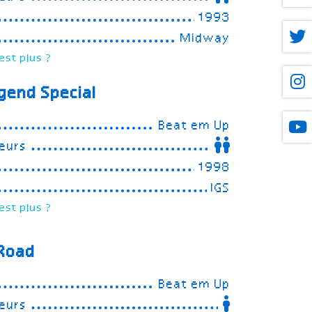
1993
Midway
est plus ?
gend Special
Beat em Up
eurs
1998
IGS
est plus ?
 Road
Beat em Up
eurs