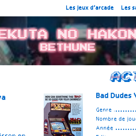
Les jeux d’arcade
Les s
ekuta no Hako
Bethune
Ac
Bad Dudes 
wa
Genre
Nombre de jou
Année