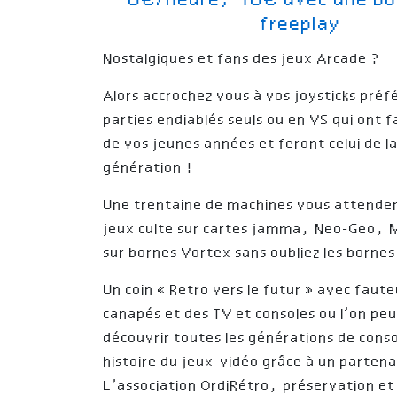
8€/heure, 10€ avec une bo
freeplay
Nostalgiques et fans des jeux Arcade ?
Alors accrochez vous à vos joysticks préf
parties endiablés seuls ou en VS qui ont f
de vos jeunes années et feront celui de l
génération !
Une trentaine de machines vous attende
jeux culte sur cartes jamma, Neo-Geo, M
sur bornes Vortex sans oubliez les bornes
Un coin « Retro vers le futur » avec faute
canapés et des TV et consoles ou l’on peu
découvrir toutes les générations de cons
histoire du jeux-vidéo grâce à un partena
L’association OrdiRétro, préservation et 