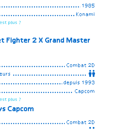
1985
Konami
est plus ?
et Fighter 2
X Grand Master
Combat 2D
eurs
depuis 1993
Capcom
est plus ?
 vs Capcom
Combat 2D