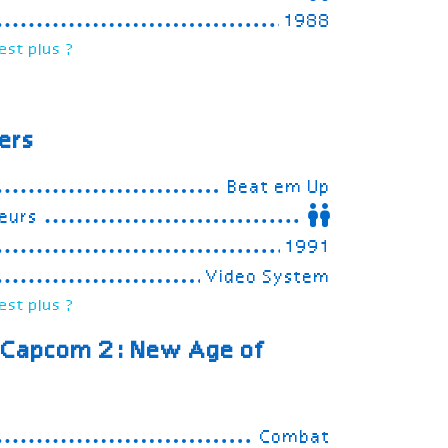
1988
est plus ?
ers
Beat em Up
eurs
1991
Video System
est plus ?
 Capcom 2: New Age of
Combat