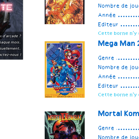
Nombre de jou
ite
Année
Editeur
Cette borne n'y 
x d'arcade ?
Mega Man 2
chaque mois.
suellement.
ctez-nous !
Genre
Nombre de jou
Année
Editeur
Cette borne n'y 
Mortal Kom
Genre
Nombre de jou