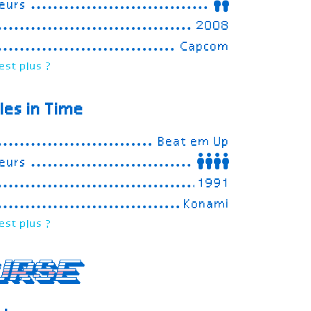
eurs
2008
Capcom
est plus ?
les in Time
Beat em Up
eurs
1991
Konami
est plus ?
urse