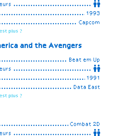
eurs
1993
Capcom
est plus ?
erica and the Avengers
Beat em Up
eurs
1991
Data East
est plus ?
Combat 2D
eurs