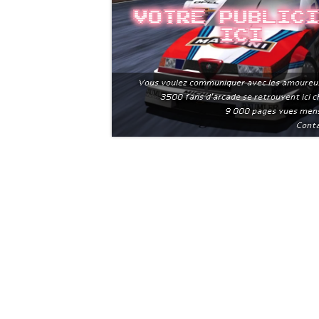
Votre public
ici
Vous voulez communiquer avec les amoureu
3500 fans d'arcade se retrouvent ici 
9 000 pages vues men
Conta