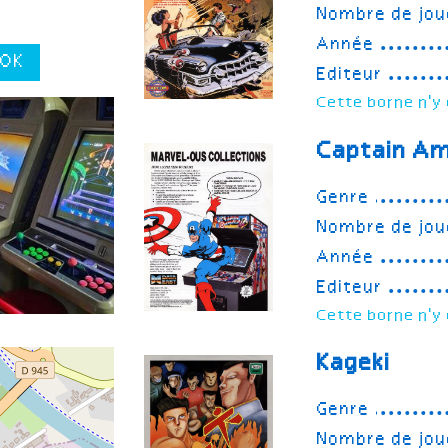
Nombre de jou
Année
OK
Editeur
Cette borne n'y 
Captain Am
Genre
Nombre de jou
Année
Editeur
Cette borne n'y 
Kageki
Genre
Nombre de jou