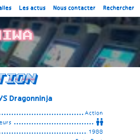
alles
Les actus
Nous contacter
Rechercher
niwa
tion
VS Dragonninja
Action
eurs
1988