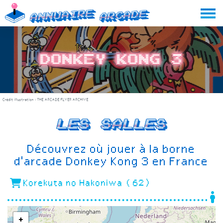
Skip
Annuaire
Arcade
to
content
Donkey Kong 3
Crédit illustration :
THE ARCADE FLYER ARCHIVE
Les salles
Découvrez où jouer à la borne
d'arcade Donkey Kong 3 en France
Korekuta no Hakoniwa (62)
+