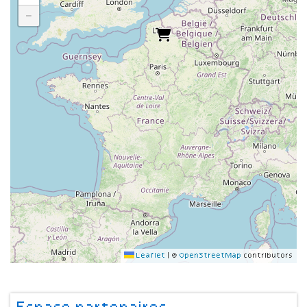
−
Leaflet
|
©
OpenStreetMap
contributors