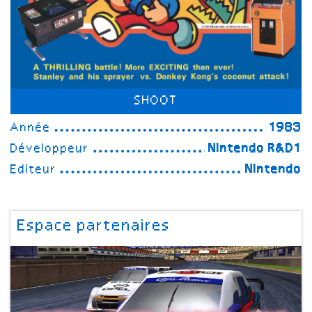
SHOOT
Année
1983
Développeur
Nintendo R&D1
Editeur
Nintendo
Espace partenaires