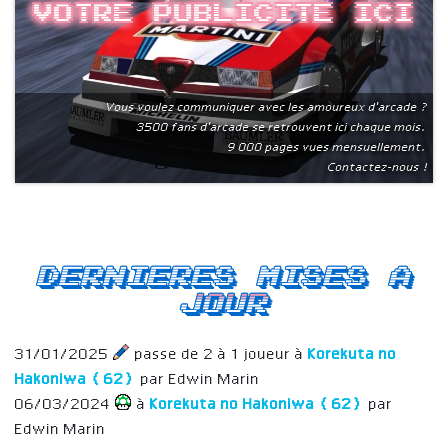
Votre publicite ici
Vous voulez communiquer avec les amoureux d'arcade ?
3500 fans d'arcade se retrouvent ici chaque mois.
9 000 pages vues mensuellement.
Contactez-nous !
Dernieres mises a
jour
31/01/2025
passe de 2 à 1 joueur à
Korekuta no
Hakoniwa (62)
par Edwin Marin
06/03/2024
à
Korekuta no Hakoniwa (62)
par
Edwin Marin