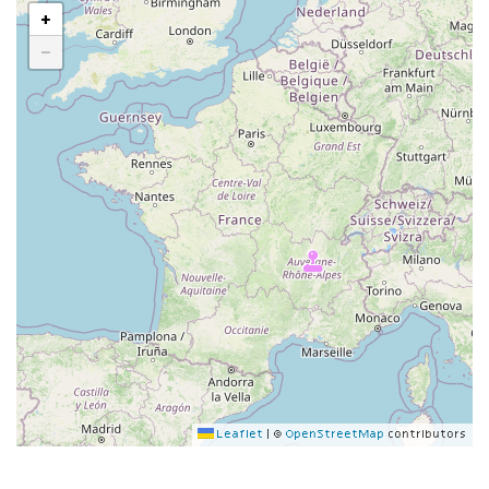
+
−
Leaflet
|
©
OpenStreetMap
contributors