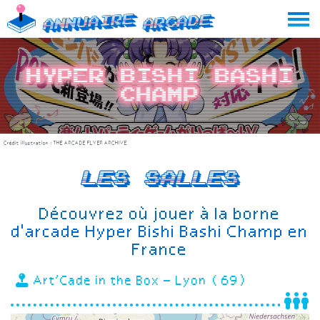
Skip
Annuaire
Arcade
to
content
Hyper Bishi Bashi
Champ
Crédit illustration :
THE ARCADE FLYER ARCHIVE
Les salles
Découvrez où jouer à la borne
d'arcade Hyper Bishi Bashi Champ en
France
Art’Cade in the Box – Lyon (69)