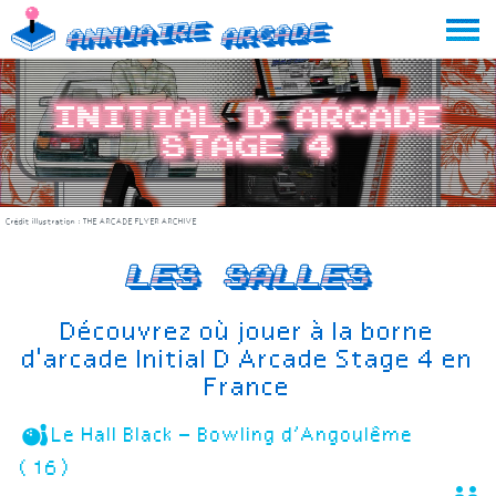
Skip
Annuaire
Arcade
to
content
Initial D Arcade
Stage 4
Crédit illustration :
THE ARCADE FLYER ARCHIVE
Les salles
Découvrez où jouer à la borne
d'arcade Initial D Arcade Stage 4 en
France
Le Hall Black – Bowling d’Angoulême
(16)