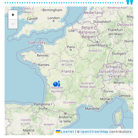
+
−
Leaflet
|
©
OpenStreetMap
contributors