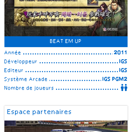
BEAT EM UP
Année
2011
Développeur
IGS
Editeur
IGS
Système Arcade
IGS PGM2
Nombre de joueurs
Espace partenaires