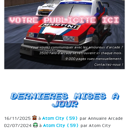
Votre publicite ici
Vous voulez communiquer avec les amoureux d'arcade ?
3500 fans d'arcade se retrouvent ici chaque mois.
9 000 pages vues mensuellement.
Contactez-nous !
Dernieres mises a
jour
16/11/2025
à
Atom City (59)
par Annuaire Arcade
02/07/2024
à
Atom City (59)
par Atom City