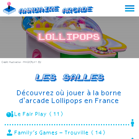
Skip
Annuaire
Arcade
to
content
Lollipops
Crédit illustration :
MAGICPLAY.EU
Les salles
Découvrez où jouer à la borne
d'arcade Lollipops en France
Le Fair Play (11)
Family’s Games – Trouville (14)