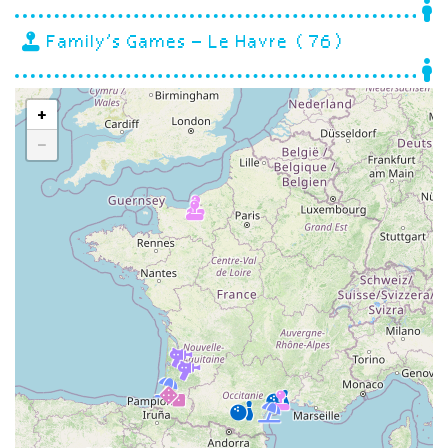
Family’s Games – Le Havre (76)
+
−