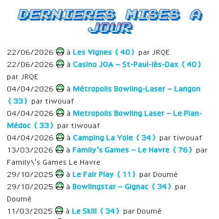
Dernieres mises a
jour
22/06/2026
à
Les Vignes (40)
par JRQE
22/06/2026
à
Casino JOA – St-Paul-lès-Dax (40)
par JRQE
04/04/2026
à
Métropolis Bowling-Laser – Langon
(33)
par tiwouaf
04/04/2026
à
Metropolis Bowling Laser – Le Pian-
Médoc (33)
par tiwouaf
04/04/2026
à
Camping La Yole (34)
par tiwouaf
13/03/2026
à
Family’s Games – Le Havre (76)
par
Family\'s Games Le Havre
29/10/2025
à
Le Fair Play (11)
par Doumé
29/10/2025
à
Bowlingstar – Gignac (34)
par
Doumé
11/03/2025
à
Le Skill (34)
par Doumé