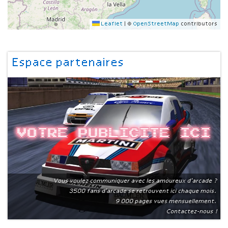
Leaflet
|
©
OpenStreetMap
contributors
Espace partenaires
Votre publicite ici
Vous voulez communiquer avec les amoureux d'arcade ?
3500 fans d'arcade se retrouvent ici chaque mois.
9 000 pages vues mensuellement.
Contactez-nous !