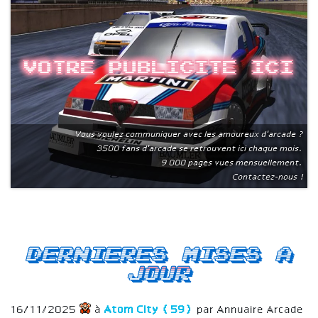
Votre publicite ici
Vous voulez communiquer avec les amoureux d'arcade ?
3500 fans d'arcade se retrouvent ici chaque mois.
9 000 pages vues mensuellement.
Contactez-nous !
Dernieres mises a
jour
16/11/2025
à
Atom City (59)
par Annuaire Arcade