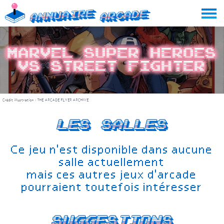
Skip
Annuaire
Arcade
to
content
Marvel Super Heroes
vs Street Fighter
Crédit illustration :
THE ARCADE FLYER ARCHIVE
Les salles
Ce jeu n'est disponible dans aucune
salle actuellement
mais ces autres jeux d'arcade
pourraient toutefois intéresser
Suggestions