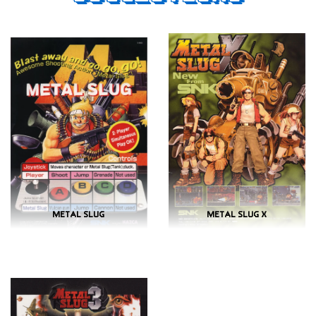
METAL SLUG
METAL SLUG X