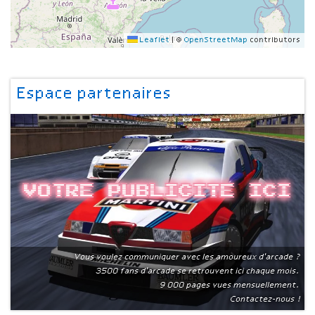
Leaflet
|
©
OpenStreetMap
contributors
Espace partenaires
Votre publicite ici
Vous voulez communiquer avec les amoureux d'arcade ?
3500 fans d'arcade se retrouvent ici chaque mois.
9 000 pages vues mensuellement.
Contactez-nous !