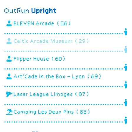
OutRun
Upright
ELEVEN Arcade (06)
Celtic Arcade Museum (29)
Flipper House (60)
Art’Cade in the Box – Lyon (69)
Laser League Limoges (87)
Camping Les Deux Pins (88)