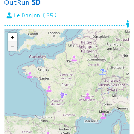
OutRun
SD
Le Donjon (85)
+
−