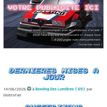
Votre publicite ici
Vous voulez communiquer avec les amoureux d'arcade ?
3500 fans d'arcade se retrouvent ici chaque mois.
9 000 pages vues mensuellement.
Contactez-nous !
Dernieres mises a
jour
14/06/2026
à
Bowling Des Lumières (69)
par
Globtofan