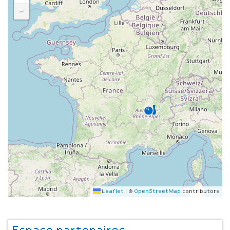
−
Leaflet
|
©
OpenStreetMap
contributors