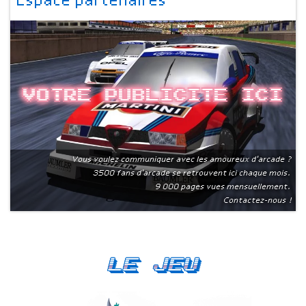
Espace partenaires
Votre publicite ici
Vous voulez communiquer avec les amoureux d'arcade ?
3500 fans d'arcade se retrouvent ici chaque mois.
9 000 pages vues mensuellement.
Contactez-nous !
Le Jeu