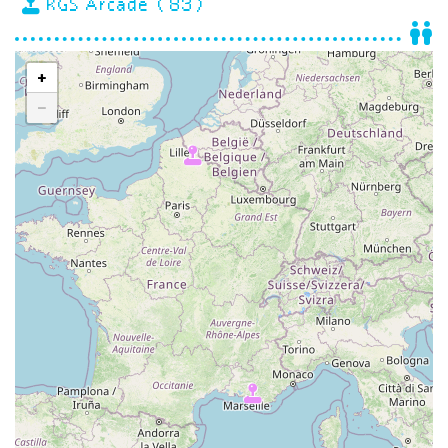
RGS Arcade (83)
+
−