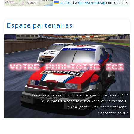
Leaflet
|
©
OpenStreetMap
contributors
Espace partenaires
Votre publicite ici
Vous voulez communiquer avec les amoureux d'arcade ?
3500 fans d'arcade se retrouvent ici chaque mois.
9 000 pages vues mensuellement.
Contactez-nous !