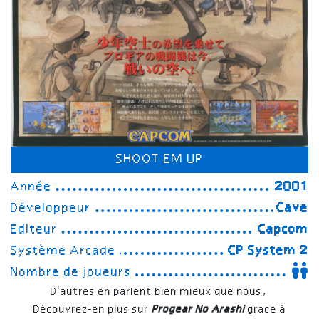
SHOOT EM UP
Année
2001
Développeur
Cave
Editeur
Capcom
Système Arcade
CP System 2
Nombre de joueurs
D'autres en parlent bien mieux que nous,
Découvrez-en plus sur
Progear No Arashi
grace à