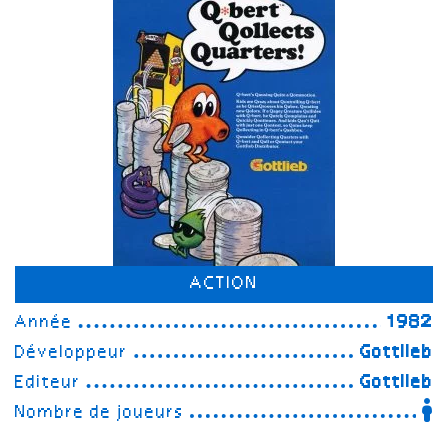
ACTION
Année
1982
Développeur
Gottlieb
Editeur
Gottlieb
Nombre de joueurs