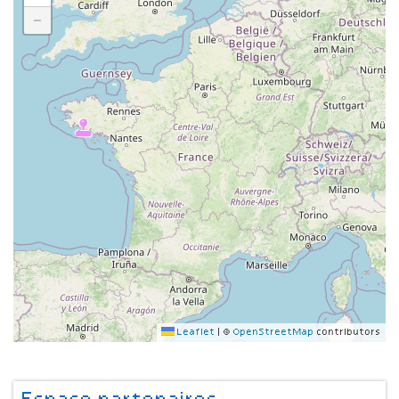
−
Leaflet
|
©
OpenStreetMap
contributors