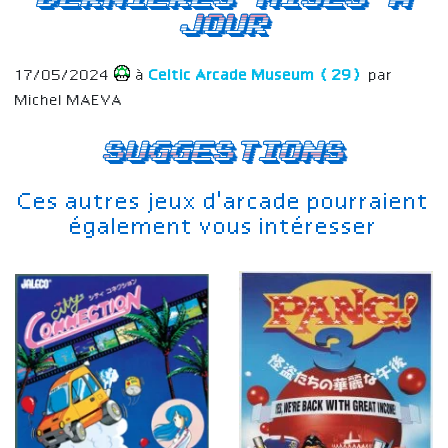
jour
17/05/2024
à
Celtic Arcade Museum (29)
par
Michel MAEVA
Suggestions
Ces autres jeux d'arcade pourraient
également vous intéresser