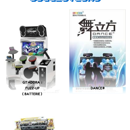
GITADORA :
FUZZ-UP
DANCE³
(BATTERIE)