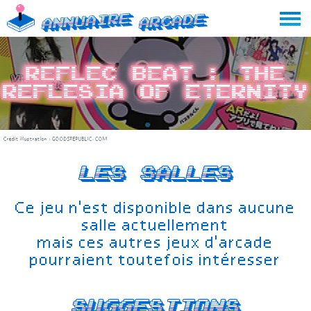
Skip
Annuaire
Arcade
to
content
Reflec Beat : The
Reflesia of Eternity
Crédit illustration :
GOODSREPUBLIC.COM
Les salles
Ce jeu n'est disponible dans aucune
salle actuellement
mais ces autres jeux d'arcade
pourraient toutefois intéresser
Suggestions