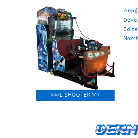
Ann
Déve
Edit
Nomb
RAIL SHOOTER VR
Dern