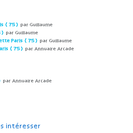
ris (75)
par Guillaume
5)
par Guillaume
ette Paris (75)
par Guillaume
Paris (75)
par Annuaire Arcade
)
par Annuaire Arcade
s intéresser