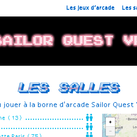
Les jeux d’arcade
Les s
Sailor Quest V
Les salles
 jouer à la borne d'arcade Sailor Quest
gne (13)
+
−
ette Paris (75)