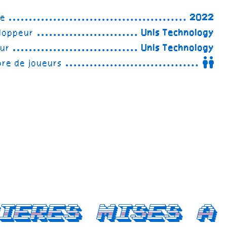
ée
2022
loppeur
Unis Technology
eur
Unis Technology
re de joueurs
ieres mises a