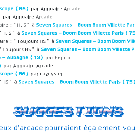
oscope (86)
par Annuaire Arcade
)
par Annuaire Arcade
aire : "H.S" à
Seven Squares – Boom Boom Villette Pa
 "H.S" à
Seven Squares – Boom Boom Villette Paris (7
ire : "Toujours HS" à
Seven Squares – Boom Boom Vill
"Toujours HS" à
Seven Squares – Boom Boom Villette 
ce – Aubagne (13)
par Pepito
9)
par Annuaire Arcade
oscope (86)
par cazeysan
 "HS" à
Seven Squares – Boom Boom Villette Paris (75
Suggestions
jeux d'arcade pourraient également vou