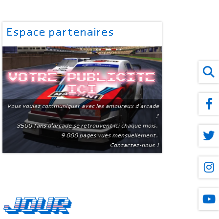
Espace partenaires
Votre publicite
ici
Vous voulez communiquer avec les amoureux d'arcade
?
3500 fans d'arcade se retrouvent ici chaque mois.
9 000 pages vues mensuellement.
Contactez-nous !
 jour