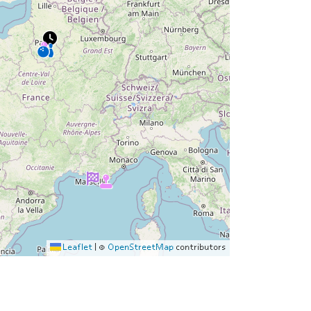
Leaflet
|
©
OpenStreetMap
contributors