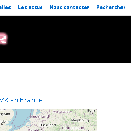
alles
Les actus
Nous contacter
Rechercher
R
 VR en France