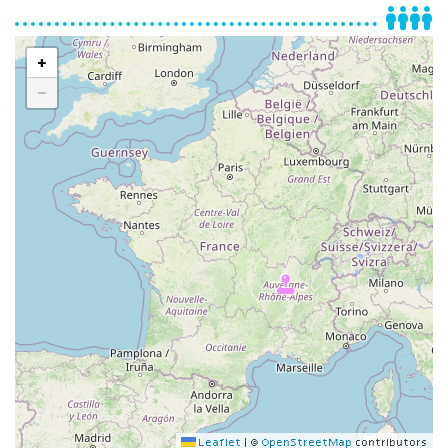
+
−
Leaflet
|
©
OpenStreetMap
contributors