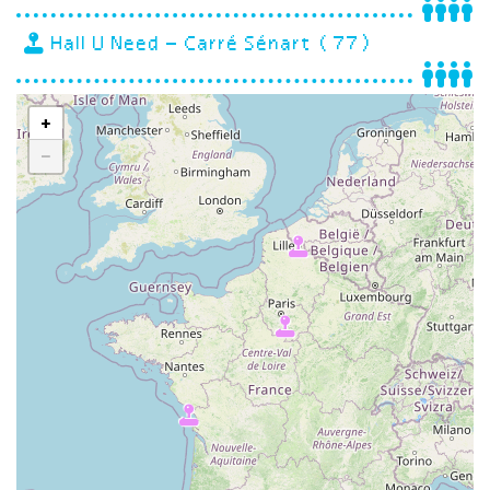
Hall U Need – Carré Sénart (77)
+
−