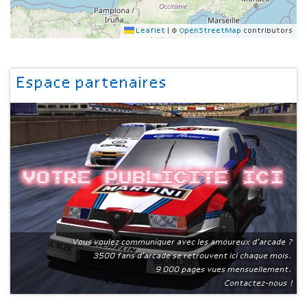
Leaflet
|
©
OpenStreetMap
contributors
Espace partenaires
Votre publicite ici
Vous voulez communiquer avec les amoureux d'arcade ?
3500 fans d'arcade se retrouvent ici chaque mois.
9 000 pages vues mensuellement.
Contactez-nous !