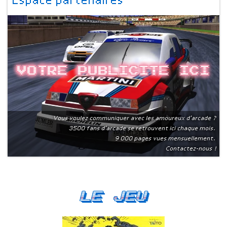
Espace partenaires
Votre publicite ici
Vous voulez communiquer avec les amoureux d'arcade ?
3500 fans d'arcade se retrouvent ici chaque mois.
9 000 pages vues mensuellement.
Contactez-nous !
Le Jeu