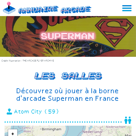
Skip
Annuaire
Arcade
to
content
Superman
Crédit illustration :
THE ARCADE FLYER ARCHIVE
Les salles
Découvrez où jouer à la borne
d'arcade Superman en France
Atom City (59)
+