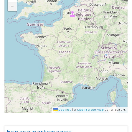
−
Leaflet
|
©
OpenStreetMap
contributors