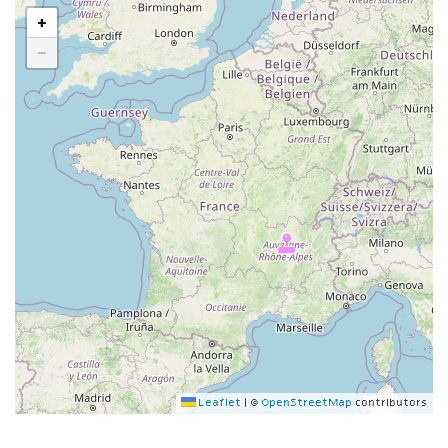
+
−
Leaflet
|
©
OpenStreetMap
contributors