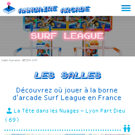
Skip
Annuaire
Arcade
to
content
Surf League
Crédit illustration :
BETSON.COM
Les salles
Découvrez où jouer à la borne
d'arcade Surf League en France
La Tête dans les Nuages – Lyon Part Dieu
(69)