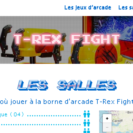
Les jeux d’arcade
Les s
T-Rex Fight
Les salles
où jouer à la borne d'arcade T-Rex Figh
sque (04)
+
−