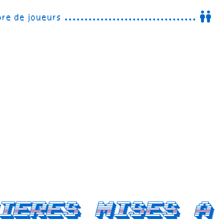
re de joueurs
ieres mises a