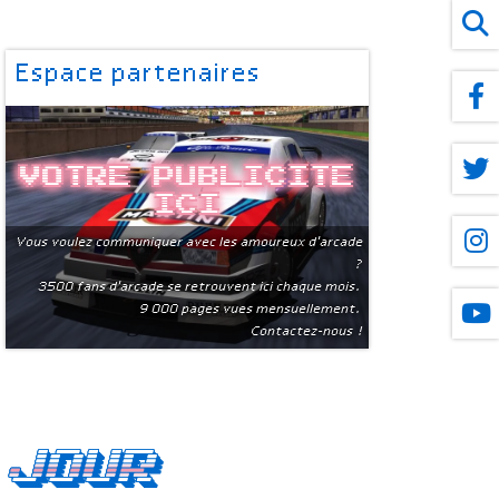
Espace partenaires
Votre publicite
ici
Vous voulez communiquer avec les amoureux d'arcade
?
3500 fans d'arcade se retrouvent ici chaque mois.
9 000 pages vues mensuellement.
Contactez-nous !
 jour