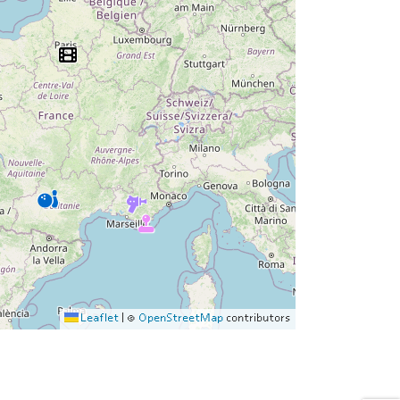
Leaflet
|
©
OpenStreetMap
contributors