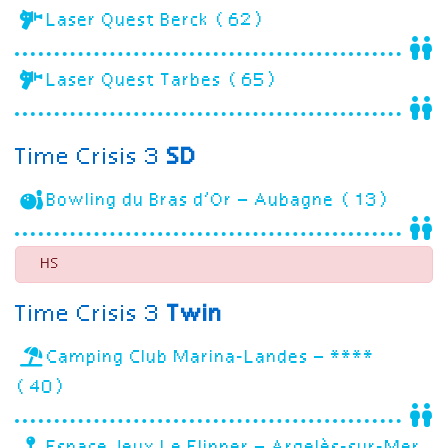
Laser Quest Berck (62)
Laser Quest Tarbes (65)
Time Crisis 3
SD
Bowling du Bras d’Or – Aubagne (13)
HS
Time Crisis 3
Twin
Camping Club Marina-Landes – ****
(40)
Espace Jeux Le Flipper – Argelès-sur-Mer