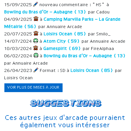
15/09/2025
nouveau commentaire : "HS" à
Bowling du Bras d’Or – Aubagne (13)
par Cadou
04/09/2025
à
Camping Marvilla Parks – La Grande
Métairie (56)
par Annuaire Arcade
20/07/2025
à
Loisirs Ocean (85)
par Smilo_
14/07/2024
à
Atom City (59)
par Annuaire Arcade
10/03/2024
à
Gamespirit (69)
par FireAlphaa
06/02/2024
à
Bowling du Bras d’Or – Aubagne (13)
par Annuaire Arcade
26/04/2023
Format : SD à
Loisirs Ocean (85)
par
Loisirs Ocean
VOIR PLUS DE MISES À JOUR
Suggestions
Ces autres jeux d'arcade pourraient
également vous intéresser