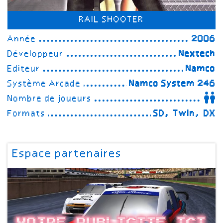
RAIL SHOOTER
Année
2006
Développeur
Nextech
Editeur
Namco
Système Arcade
Namco System 246
Nombre de joueurs
Formats
SD, Twin, DX
Espace partenaires
Votre publicite ici