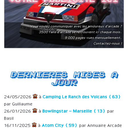
Vous voulez communiquer avec les amoureux d'arcade ?
3500 fans d'arcade se retrouvent ici chaque mois.
9 000 pages vues mensuellement.
Contactez-nous !
Dernieres mises a
jour
24/05/2026
à
Camping Le Ranch des Volcans (63)
par Guillaume
26/01/2026
à
Bowlingstar – Marseille (13)
par
Basil
16/11/2025
à
Atom City (59)
par Annuaire Arcade