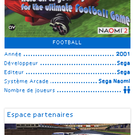
FOOTBALL
Année
2001
Développeur
Sega
Editeur
Sega
Système Arcade
Sega Naomi
Nombre de joueurs
Espace partenaires