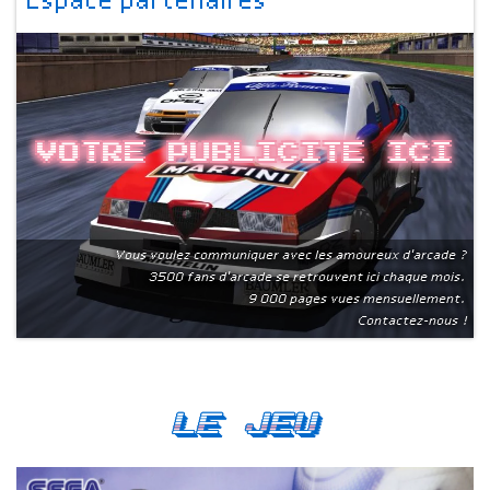
Espace partenaires
Votre publicite ici
Vous voulez communiquer avec les amoureux d'arcade ?
3500 fans d'arcade se retrouvent ici chaque mois.
9 000 pages vues mensuellement.
Contactez-nous !
Le Jeu