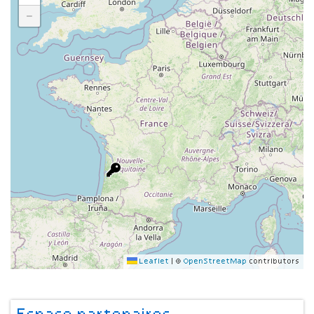
−
Leaflet
|
©
OpenStreetMap
contributors