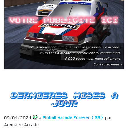
Votre publicite ici
Vous voulez communiquer avec les amoureux d'arcade ?
3500 fans d'arcade se retrouvent ici chaque mois.
9 000 pages vues mensuellement.
Contactez-nous !
Dernieres mises a
jour
09/04/2024
à
Pinball Arcade Forever (33)
par
Annuaire Arcade