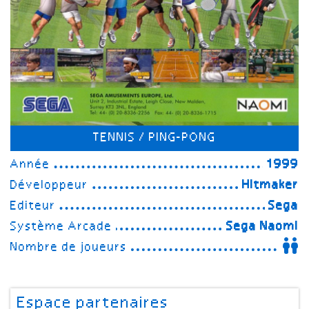
TENNIS / PING-PONG
Année
1999
Développeur
Hitmaker
Editeur
Sega
Système Arcade
Sega Naomi
Nombre de joueurs
Espace partenaires