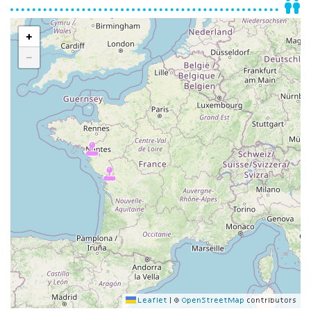
+
−
Leaflet
|
©
OpenStreetMap
contributors