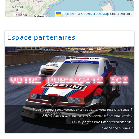
Leaflet
|
©
OpenStreetMap
contributors
Espace partenaires
Votre publicite ici
Vous voulez communiquer avec les amoureux d'arcade ?
3500 fans d'arcade se retrouvent ici chaque mois.
9 000 pages vues mensuellement.
Contactez-nous !