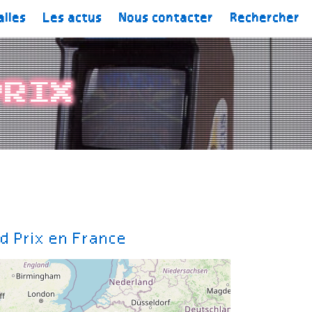
alles
Les actus
Nous contacter
Rechercher
Prix
d Prix en France