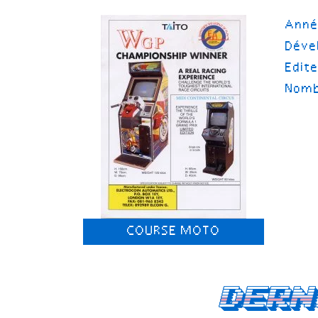
Ann
Déve
Edit
Nomb
COURSE MOTO
Dern