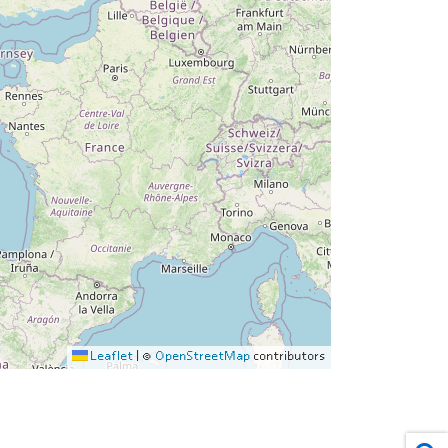
Leaflet
|
©
OpenStreetMap
contributors