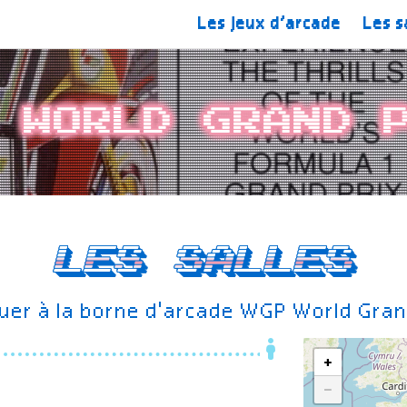
Les jeux d’arcade
Les s
 World Grand 
Les salles
uer à la borne d'arcade WGP World Gran
+
−