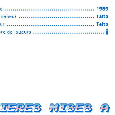
ée
1989
loppeur
Taito
eur
Taito
re de joueurs
ieres mises a