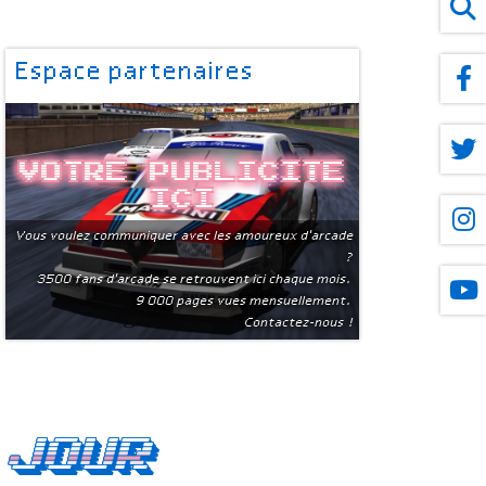
Espace partenaires
Votre publicite
ici
Vous voulez communiquer avec les amoureux d'arcade
?
3500 fans d'arcade se retrouvent ici chaque mois.
9 000 pages vues mensuellement.
Contactez-nous !
 jour