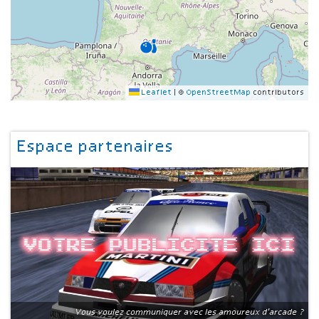
Leaflet
|
©
OpenStreetMap
contributors
Espace partenaires
Votre publicite ici
Vous voulez communiquer avec les amoureux d'arcade ?