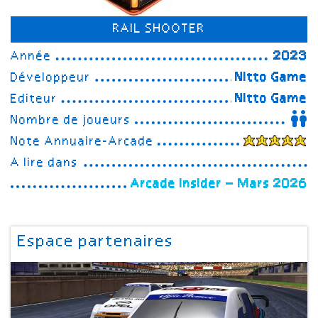
RAIL SHOOTER
Année
2023
Développeur
Nitto Game
Editeur
Nitto Game
Nombre de joueurs
Note Annuaire-Arcade
A lire dans
Arcade Insider – Mars 2026
Espace partenaires