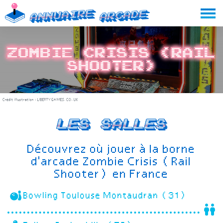
Skip
Annuaire
Arcade
to
content
Zombie Crisis (Rail
Shooter)
Crédit illustration :
LIBERTYGAMES.CO.UK
Les salles
Découvrez où jouer à la borne
d'arcade Zombie Crisis (Rail
Shooter) en France
Bowling Toulouse Montaudran (31)