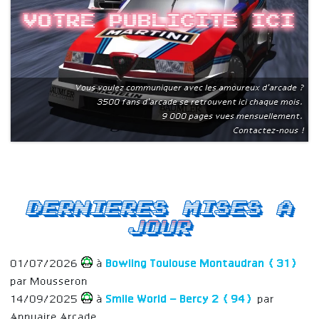
Votre publicite ici
Vous voulez communiquer avec les amoureux d'arcade ?
3500 fans d'arcade se retrouvent ici chaque mois.
9 000 pages vues mensuellement.
Contactez-nous !
Dernieres mises a
jour
01/07/2026
à
Bowling Toulouse Montaudran (31)
par Mousseron
14/09/2025
à
Smile World – Bercy 2 (94)
par
Annuaire Arcade