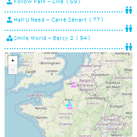
Follow Park – Lille (59)
Hall U Need – Carré Sénart (77)
Smile World – Bercy 2 (94)
+
−