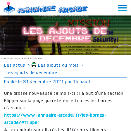
Skip
Annuaire
Arcade
to
content
Les ajouts de
decembre
Crédit illustration :
ANNUAIRE ARCADE
Les actus
›
Les ajouts du mois
›
Les ajouts de décembre
Publié le
31 décembre 2021
par
Thibault
Une grosse nouveauté ce mois-ci : l'ajout d'une section
Flipper sur la page qui référence toutes les bornes
d'arcade :
https://www.annuaire-arcade.fr/les-bornes-
arcade/#flipper
A cet endroit sont listés les différents flippers