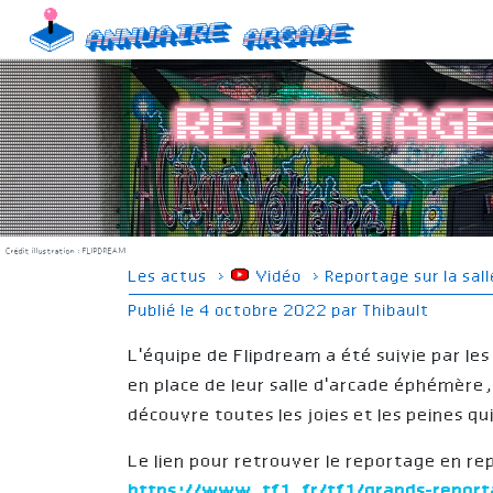
Skip
Annuaire
Arcade
to
content
Reportag
Crédit illustration :
FLIPDREAM
Les actus
›
Vidéo
›
Reportage sur la sal
Publié le
4 octobre 2022
par
Thibault
L'équipe de Flipdream a été suivie par l
en place de leur salle d'arcade éphémère,
découvre toutes les joies et les peines q
Le lien pour retrouver le reportage en rep
https://www.tf1.fr/tf1/grands-report