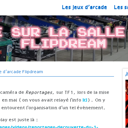
Les jeux d’arcade
Les s
e sur la salle
Flipdream
le d’arcade Flipdream
es caméra de
Reportages
, sur TF1, lors de la mise
 en mai (on vous avait relayé l'info
ici
). On y
ui entourent l'organisation d'un tel évènement.
lay est juste là :
ages/videos/reportages-decouverte-du-1-