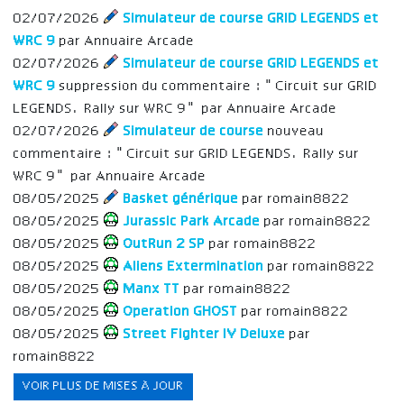
02/07/2026
Simulateur de course GRID LEGENDS et
WRC 9
par Annuaire Arcade
02/07/2026
Simulateur de course GRID LEGENDS et
WRC 9
suppression du commentaire : "Circuit sur GRID
LEGENDS. Rally sur WRC 9" par Annuaire Arcade
02/07/2026
Simulateur de course
nouveau
commentaire : "Circuit sur GRID LEGENDS. Rally sur
WRC 9" par Annuaire Arcade
08/05/2025
Basket générique
par romain8822
08/05/2025
Jurassic Park Arcade
par romain8822
08/05/2025
OutRun 2 SP
par romain8822
08/05/2025
Aliens Extermination
par romain8822
08/05/2025
Manx TT
par romain8822
08/05/2025
Operation GHOST
par romain8822
08/05/2025
Street Fighter IV Deluxe
par
romain8822
VOIR PLUS DE MISES À JOUR