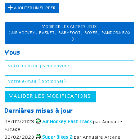
AJOUTER UN FLIPPER
MODIFIER LES AUTRES JEUX
(AIR HOCKEY, BASKET, BABYFOOT, BOXER, PANDORA BOX
...)
Vous
VALIDER LES MODIFICATIONS
Dernières mises à jour
08/02/2023
Air Hockey Fast Track
par Annuaire
Arcade
08/02/2023
Super Bikes 2
par Annuaire Arcade