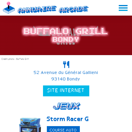
Skip
Annuaire
Arcade
to
content
Buffalo Grill
Bondy
Crédit photo : Buffalo Grill
52 Avenue du Général Gallieni
93140 Bondy
SITE INTERNET
Jeux
Storm Racer G
COURSE AUTO