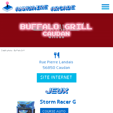
Skip
Annuaire
Arcade
to
content
Buffalo Grill
Caudan
Crédit photo : Buffalo Grill
Rue Pierre Landais
56850 Caudan
SITE INTERNET
Jeux
Storm Racer G
COURSE AUTO