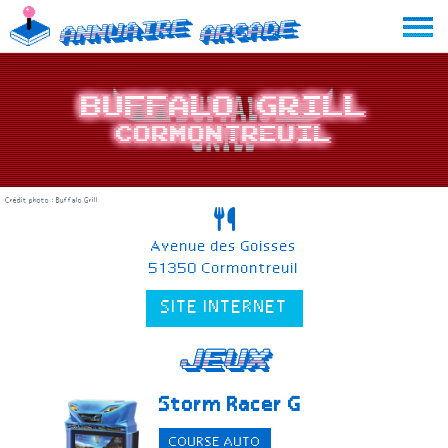
Skip
Annuaire
Arcade
to
content
Buffalo Grill
Cormontreuil
Crédit photo : Buffalo Grill
Avenue des Goisses
51350 Cormontreuil
SITE INTERNET
Jeux
Storm Racer G
COURSE AUTO