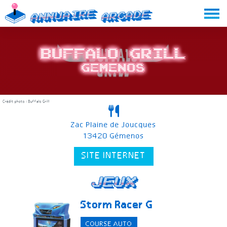
Skip
Annuaire
Arcade
to
content
Buffalo Grill
Gemenos
Crédit photo : Buffalo Grill
Zac Plaine de Joucques
13420 Gémenos
SITE INTERNET
Jeux
Storm Racer G
COURSE AUTO