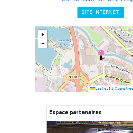
SITE INTERNET
+
−
Leaflet
|
©
OpenStre
Espace partenaires