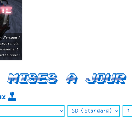
ite
x d'arcade ?
chaque mois.
suellement.
ctez-nous !
Mises a jour
eux