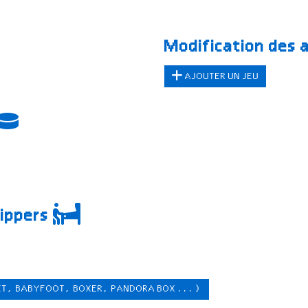
Modification des 
AJOUTER UN JEU
lippers
ET, BABYFOOT, BOXER, PANDORA BOX ...)