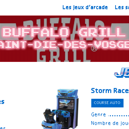
Les jeux d’arcade
Les s
Buffalo Grill
aint-Die-des-Vosg
J
Storm Race
es
COURSE AUTO
Genre
Nombre de jou
ges