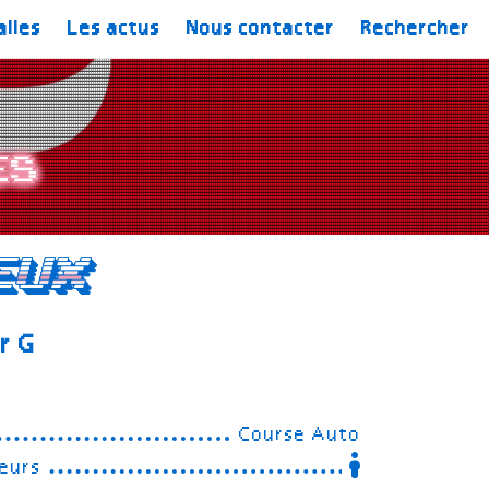
alles
Les actus
Nous contacter
Rechercher
es
eux
r G
Course Auto
eurs