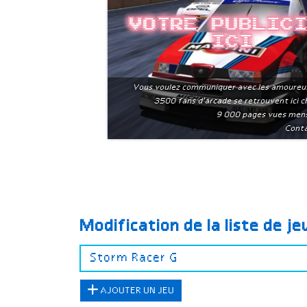
Votre public
ici
Vous voulez communiquer avec les amoureu
3500 fans d'arcade se retrouvent ici 
9 000 pages vues men
Conta
Modification de la liste de j
AJOUTER UN JEU