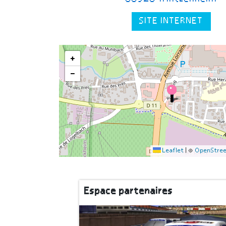
SITE INTERNET
+
−
Leaflet
|
©
OpenStre
Espace partenaires