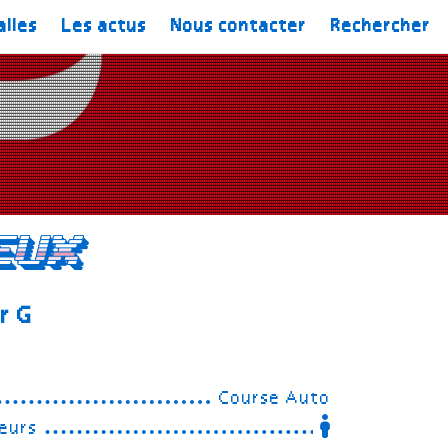
alles
Les actus
Nous contacter
Rechercher
eux
r G
Course Auto
eurs