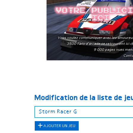
Votre public
ici
Vous voulez communiquer avec les amoureu
3500 fans d'arcade se retrouvent ici 
9 000 pages vues men
Conta
Modification de la liste de j
AJOUTER UN JEU