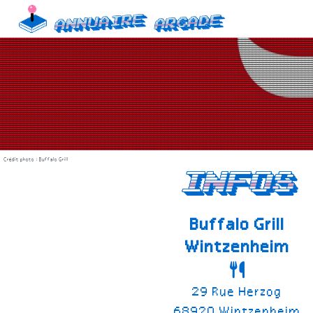
Skip
Annuaire
Arcade
to
content
Crédit photo : Buffalo Grill
infos
Buffalo Grill
Wintzenheim
29 Rue Herzog
68920 Wintzenheim