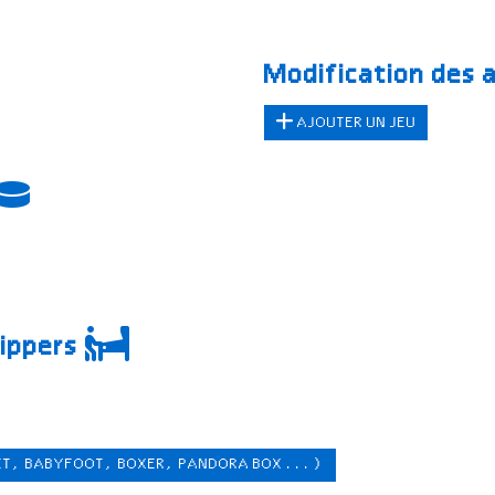
Modification des 
AJOUTER UN JEU
lippers
ET, BABYFOOT, BOXER, PANDORA BOX ...)