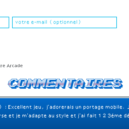
ire Arcade
Commentaires
) :
Excellent jeu, j'adorerais un portage mobile. 
e et je m'adapte au style et j'ai fait 1 2 3éme d