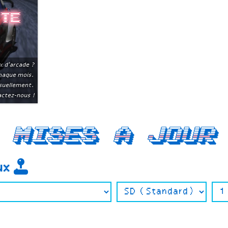
ite
x d'arcade ?
chaque mois.
suellement.
ctez-nous !
Mises a jour
eux