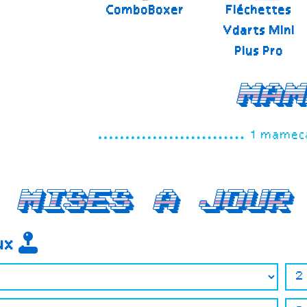
ComboBoxer
Fléchettes
Vdarts Mini
Plus Pro
Mam
1 mameca
Mises a jour
eux