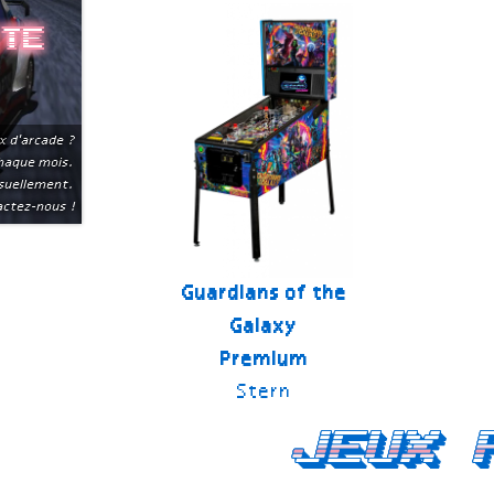
ite
x d'arcade ?
chaque mois.
suellement.
ctez-nous !
Guardians of the
Galaxy
Premium
Stern
Jeux 