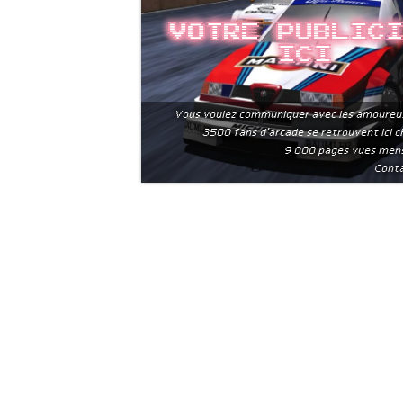
Votre public
ici
Vous voulez communiquer avec les amoureu
3500 fans d'arcade se retrouvent ici 
9 000 pages vues men
Conta