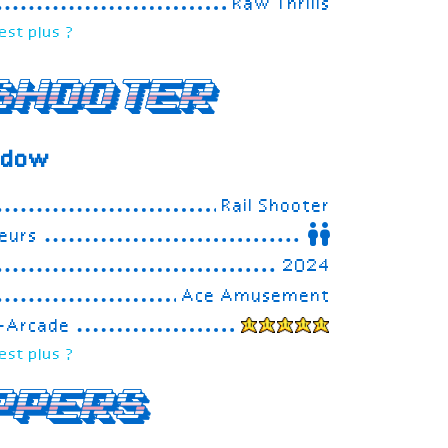
Raw Thrills
est plus ?
Shooter
hadow
Rail Shooter
eurs
2024
Ace Amusement
e-Arcade
est plus ?
ppers