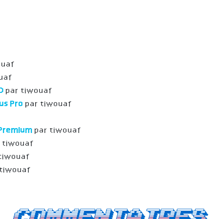
ouaf
uaf
VO
par tiwouaf
us Pro
par tiwouaf
f
 Premium
par tiwouaf
r tiwouaf
 tiwouaf
 tiwouaf
Commentaires