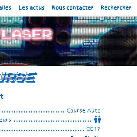
alles
Les actus
Nous contacter
Rechercher
 Laser
urse
st
Course Auto
eurs
2017