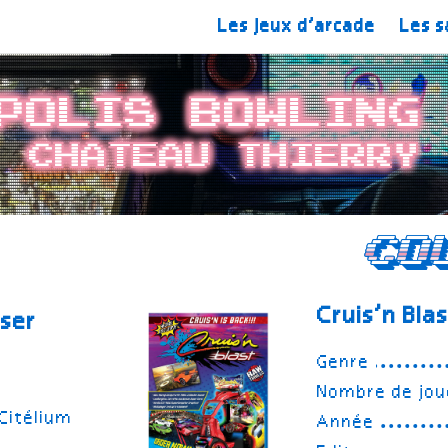
Les jeux d’arcade
Les s
polis Bowling
Chateau Thierry
Co
Cruis’n Bla
aser
Genre
Nombre de jou
 Citélium
Année