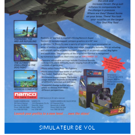
SIMULATEUR DE VOL