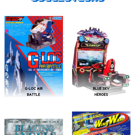
G-LOC AIR
BLUE SKY
BATTLE
HEROES